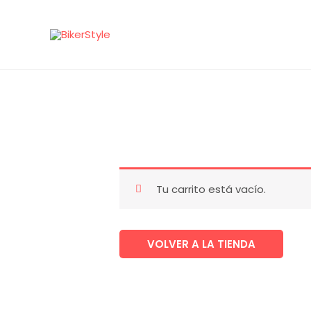
Ir
al
contenido
Tu carrito está vacío.
VOLVER A LA TIENDA